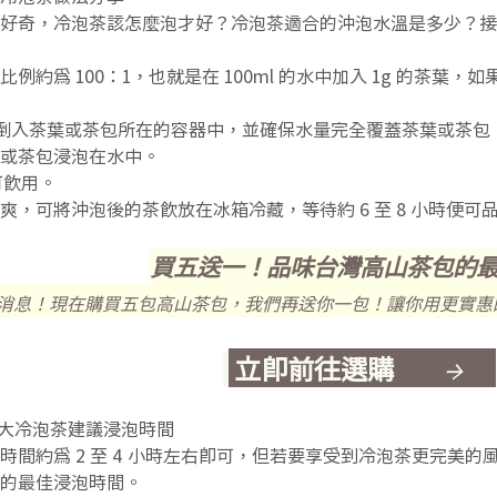
好奇，冷泡茶該怎麼泡才好？冷泡茶適合的沖泡水溫是多少？接
約為 100：1，也就是在 100ml 的水中加入 1g 的茶葉，
倒入茶葉或茶包所在的容器中，並確保水量完全覆蓋茶葉或茶包
或茶包浸泡在水中。
可飲用。
爽，可將沖泡後的茶飲放在冰箱冷藏，等待約 6 至 8 小時便可
買五送一！品味台灣高山茶包的
消息！現在購買五包高山茶包，我們再送你一包！讓你用更實惠
立即前往選購
→
 大冷泡茶建議浸泡時間
時間約為 2 至 4 小時左右即可，但若要享受到冷泡茶更完美
的最佳浸泡時間。