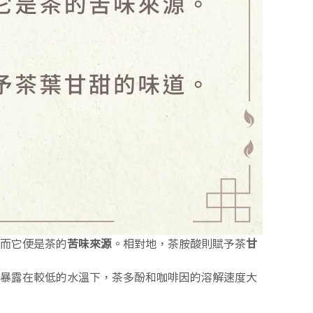
而它便是茶的
苦味來源
。相對地，茶胺酸則賦予茶
甘
暴露在較低的水溫下，茶多酚和咖啡因的溶解速度大