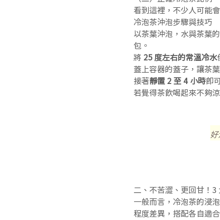
看到這裡，不少人可能會
冷泡茶沖泡步驟與技巧
以茶葉沖泡，水與茶葉的比例
包。
將
25 度左右的常溫冷水
蓋上容器的蓋子，讓茶葉
接著
靜置 2 至 4 小時
即
若覺得茶飲喝起來不夠涼
好
二、不苦澀、更回甘！3
一般而言，冷泡茶的浸泡
程度差異，搭配各自適合